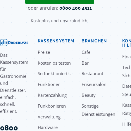
oder anrufen:
0800 400 4511
Kostenlos und unverbindlich.
KASSENSYSTEM
BRANCHEN
KON
HIL
Preise
Cafe
Das
Fin
Kassensystem
Kostenlos testen
Bar
Tec
für
So funktioniert's
Restaurant
Sich
Gastronomie
und
Funktionen
Friseursalon
Date
Dienstleister.
Steu
Kartenzahlung
Beauty
einfach.
schnell.
Kas
Funkbonieren
Sonstige
effizient.
Rat
Dienstleistungen
Verwaltung
Hilf
0800
Hardware