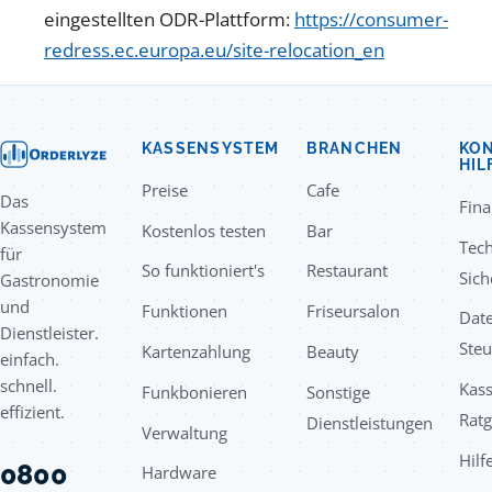
eingestellten ODR-Plattform:
https://consumer-
redress.ec.europa.eu/site-relocation_en
KASSENSYSTEM
BRANCHEN
KON
HIL
Preise
Cafe
Das
Fin
Kassensystem
Kostenlos testen
Bar
Tec
für
So funktioniert's
Restaurant
Sich
Gastronomie
und
Funktionen
Friseursalon
Date
Dienstleister.
Steu
Kartenzahlung
Beauty
einfach.
schnell.
Kas
Funkbonieren
Sonstige
effizient.
Rat
Dienstleistungen
Verwaltung
Hilf
0800
Hardware