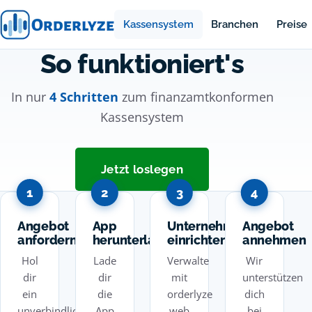
Kassensystem
Branchen
Preise
So funktioniert's
In nur
4 Schritten
zum finanzamtkonformen
Kassensystem
Jetzt loslegen
1
2
3
4
Angebot
App
Unternehmen
Angebot
anfordern
herunterladen
einrichten
annehmen
Hol
Lade
Verwalte
Wir
dir
dir
mit
unterstützen
ein
die
orderlyze
dich
unverbindliches
App
web
bei