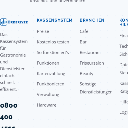
Kostenlos und unverbindlich.
KASSENSYSTEM
BRANCHEN
KON
HIL
Preise
Cafe
Das
Fin
Kassensystem
Kostenlos testen
Bar
Tec
für
So funktioniert's
Restaurant
Sich
Gastronomie
und
Funktionen
Friseursalon
Date
Dienstleister.
Steu
Kartenzahlung
Beauty
einfach.
schnell.
Kas
Funkbonieren
Sonstige
effizient.
Rat
Dienstleistungen
Verwaltung
Hilf
0800
Hardware
Logi
400