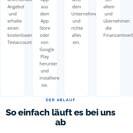
Angebot
aus
dein
allem
und
dem
Unternehmen
und
erhalte
App
und
übernehmen
einen
Store
richte
die
kostenlosen
oder
alles
Finanzamtver
Testaccount.
von
ein.
Google
Play
herunter
und
installiere
sie.
DER ABLAUF
So
einfach
läuft es bei uns
ab