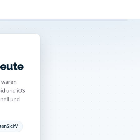
heute
e waren
oid und iOS
hnell und
senSichV